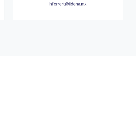
hferrert@iidena.mx