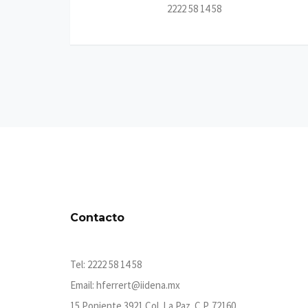
2222 58 14 58
Contacto
Tel: 2222 58 14 58
Email:
hferrert@iidena.mx
15 Poniente 3921 Col. La Paz. C.P. 72160